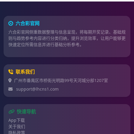
六合彩官网
六合彩官网侧重数据整理与信息呈现，将每期开奖记录、基础规
则与趋势参考内容进行分类归纳，提升浏览效率，让用户能够更
快速定位所需信息并进行基础分析参考。
联系我们
广州市番禺区市桥街光明路99号天河城分部1207室
support@lhcns1.com
快速导航
App下载
关于我们
隐私政策