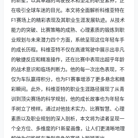
的新星，以其卓越的驾驶技术和坚定的职业素养，正
在吸引全球车迷的目光。本文将全面解析科维亚特在
F1赛场上的精彩表现及其职业生涯发展轨迹。从技术
能力的突破、比赛策略的成熟、心理素质的锻炼到职
业规划与未来潜力四个方面，系统呈现这位年轻车手
的成长历程。科维亚特不仅在高速驾驶中展示出非凡
的敏捷反应和精准操作，还在比赛中表现出超乎年龄
的战术意识和临场判断力。他的每一次出色表现，不
仅为车队赢得积分，也为F1赛事增添了更多悬念和精
彩瞬间。此外，科维亚特的职业生涯路径展现了从青
训到顶尖赛场的科学规划，他的成长故事也为年轻车
手树立了榜样。通过对他技术实力、比赛智慧、心理
素质以及职业规划的深入剖析，本文将为读者呈现一
个全方位、多维度的F1新星画像，让人们更清晰地理