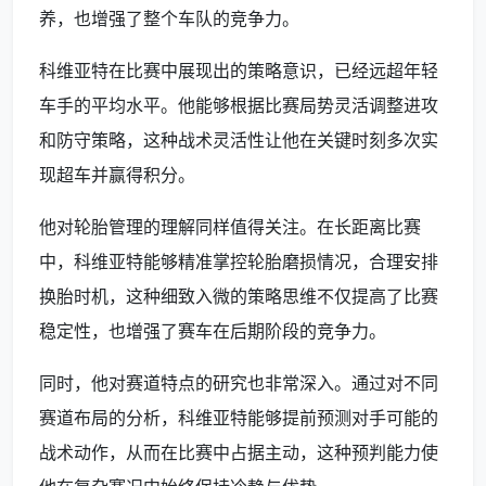
养，也增强了整个车队的竞争力。
科维亚特在比赛中展现出的策略意识，已经远超年轻
车手的平均水平。他能够根据比赛局势灵活调整进攻
和防守策略，这种战术灵活性让他在关键时刻多次实
现超车并赢得积分。
他对轮胎管理的理解同样值得关注。在长距离比赛
中，科维亚特能够精准掌控轮胎磨损情况，合理安排
换胎时机，这种细致入微的策略思维不仅提高了比赛
稳定性，也增强了赛车在后期阶段的竞争力。
同时，他对赛道特点的研究也非常深入。通过对不同
赛道布局的分析，科维亚特能够提前预测对手可能的
战术动作，从而在比赛中占据主动，这种预判能力使