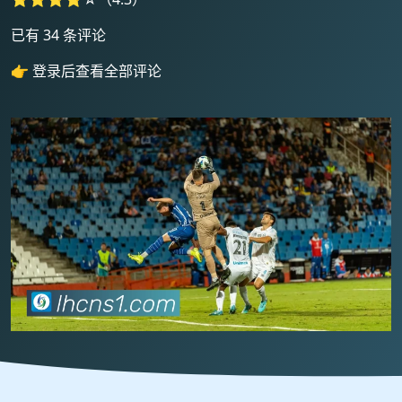
已有 34 条评论
👉 登录后查看全部评论