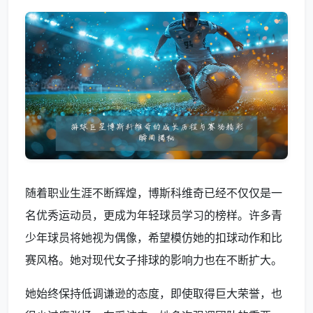
随着职业生涯不断辉煌，博斯科维奇已经不仅仅是一
名优秀运动员，更成为年轻球员学习的榜样。许多青
少年球员将她视为偶像，希望模仿她的扣球动作和比
赛风格。她对现代女子排球的影响力也在不断扩大。
她始终保持低调谦逊的态度，即使取得巨大荣誉，也