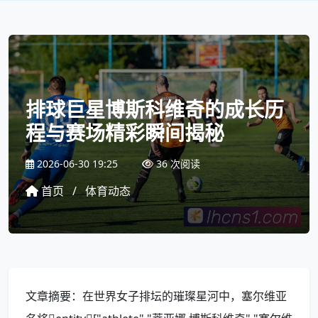
排球巨星博斯科维奇的成长历
程与赛场精彩瞬间揭秘
2026-06-30 19:25
36 次阅读
首页
/
体育动态
文章摘要：在世界女子排坛的璀璨星河中，塞尔维亚