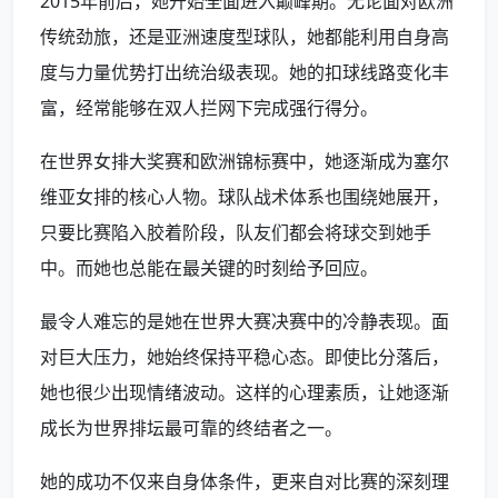
2015年前后，她开始全面进入巅峰期。无论面对欧洲
传统劲旅，还是亚洲速度型球队，她都能利用自身高
度与力量优势打出统治级表现。她的扣球线路变化丰
富，经常能够在双人拦网下完成强行得分。
在世界女排大奖赛和欧洲锦标赛中，她逐渐成为塞尔
维亚女排的核心人物。球队战术体系也围绕她展开，
只要比赛陷入胶着阶段，队友们都会将球交到她手
中。而她也总能在最关键的时刻给予回应。
最令人难忘的是她在世界大赛决赛中的冷静表现。面
对巨大压力，她始终保持平稳心态。即使比分落后，
她也很少出现情绪波动。这样的心理素质，让她逐渐
成长为世界排坛最可靠的终结者之一。
她的成功不仅来自身体条件，更来自对比赛的深刻理