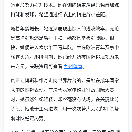
她更加努力提升技术。她在训练结束后经常独自加练
扣球和发球，希望通过细节上的精进缩小差距。
随着年龄增长，她逐渐展现出惊人的进攻效率。无论
是高点强攻还是后排重扣，她都具备极强威胁。很
快，她便进入塞尔维亚青年队，并在欧洲青年赛事中
崭露头角。那段时期，她已经开始被国际排坛视为未
来之星。关联资讯可查看
九州体育
。
真正让博斯科维奇走向世界舞台的，是她在成年国家
队中的惊艳表现。首次代表塞尔维亚征战国际大赛
时，她虽然年纪轻轻，却丝毫没有怯场。在关键比分
阶段，她敢于主动进攻，用一次次势大力沉的扣杀帮
助球队稳定局势。