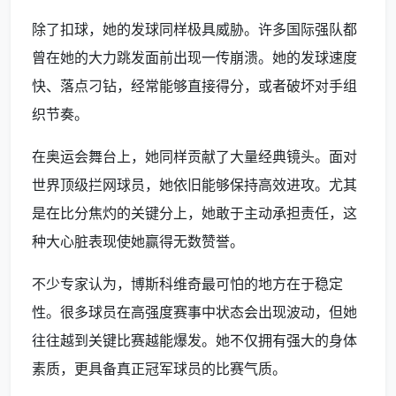
除了扣球，她的发球同样极具威胁。许多国际强队都
曾在她的大力跳发面前出现一传崩溃。她的发球速度
快、落点刁钻，经常能够直接得分，或者破坏对手组
织节奏。
在奥运会舞台上，她同样贡献了大量经典镜头。面对
世界顶级拦网球员，她依旧能够保持高效进攻。尤其
是在比分焦灼的关键分上，她敢于主动承担责任，这
种大心脏表现使她赢得无数赞誉。
不少专家认为，博斯科维奇最可怕的地方在于稳定
性。很多球员在高强度赛事中状态会出现波动，但她
往往越到关键比赛越能爆发。她不仅拥有强大的身体
素质，更具备真正冠军球员的比赛气质。