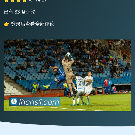
已有 83 条评论
👉 登录后查看全部评论