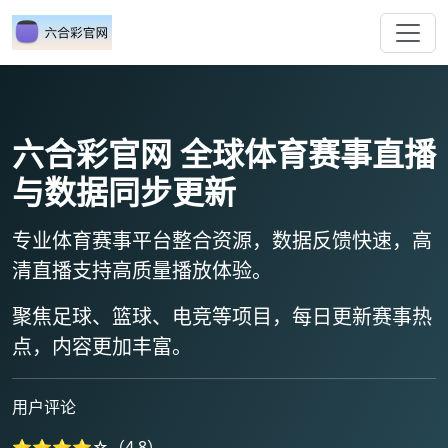
六合彩官网
全球体育赛事直播
与数据同步更新
专业体育赛事平台整合资源，数据反馈快速，
高
清直播
支持高质量播放体验。
聚焦足球、篮球、电竞等项目，
每日更新赛事热
点
，内容更加丰富。
用户评论
⭐⭐⭐⭐☆（4.8）