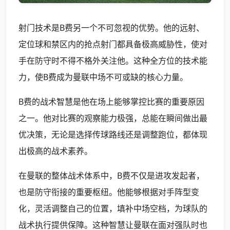
射门技术是B费另一个不可忽视的优势。他的远射、
定位球和禁区内的抢点射门都具备极高威胁性，使对
手在防守时不得不格外关注他。这种全方位的技术能
力，使B费成为曼联中场不可或缺的核心力量。
B费的战术智慧是他在场上能够掌控比赛的重要原因
之一。他对比赛的观察能力极强，总能在瞬间做出最
优决策，无论是选择传球路线还是调整跑位，都体现
出极高的战术素养。
在曼联的整体战术体系中，B费不仅是进攻发起者，
也是防守衔接的重要枢纽。他能够根据对手阵型变
化，灵活调整自己的位置，填补中场空档，为球队的
战术执行提供保障。这种智慧让曼联在面对强队时也