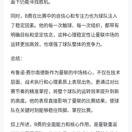
面下仍能寻找胜机。
同时，B费在比赛中的自信心和专注力也为球队注入
了稳定因素。他的每一次触球、每一次组织，都带有
明确目标和坚定信念，这种心理稳定性让曼联中场的
运转更加高效，也增强了球队整体的竞争力。
总结：
布鲁诺·费尔南德斯作为曼联的中场核心，不仅在技术
层面、战术执行和心理素质上表现出色，更通过对比
赛节奏的精准掌控，将整个球队的运转效率提升到新
的高度。他的表现直接影响了曼联的比赛结果，使球
队在关键时刻能够稳住阵脚、掌控比赛。
综上所述，B费的全面能力和核心作用，是曼联重返