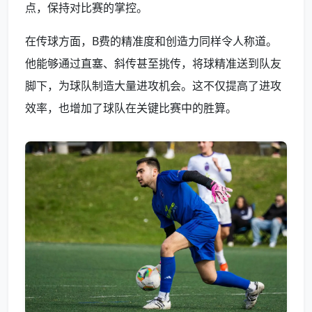
点，保持对比赛的掌控。
在传球方面，B费的精准度和创造力同样令人称道。
他能够通过直塞、斜传甚至挑传，将球精准送到队友
脚下，为球队制造大量进攻机会。这不仅提高了进攻
效率，也增加了球队在关键比赛中的胜算。